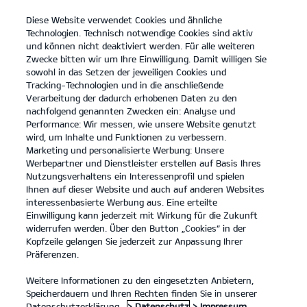
Diese Website verwendet Cookies und ähnliche
open
Technologien. Technisch notwendige Cookies sind aktiv
menu
und können nicht deaktiviert werden. Für alle weiteren
KONTAKT
Zwecke bitten wir um Ihre Einwilligung. Damit willigen Sie
sowohl in das Setzen der jeweiligen Cookies und
Tracking-Technologien und in die anschließende
DATENSCHUTZ
Verarbeitung der dadurch erhobenen Daten zu den
nachfolgend genannten Zwecken ein: Analyse und
DATENSCHUTZ
Performance: Wir messen, wie unsere Website genutzt
wird, um Inhalte und Funktionen zu verbessern.
Marketing und personalisierte Werbung: Unsere
Inhaltsverzeichnis
Werbepartner und Dienstleister erstellen auf Basis Ihres
Nutzungsverhaltens ein Interessenprofil und spielen
Ihnen auf dieser Website und auch auf anderen Websites
Allgemeine Hinweise
interessenbasierte Werbung aus. Eine erteilte
1. Anwendungsbereich - verantwortliche Stelle -
Einwilligung kann jederzeit mit Wirkung für die Zukunft
widerrufen werden. Über den Button „Cookies“ in der
Datenschutzbeauftragter
Kopfzeile gelangen Sie jederzeit zur Anpassung Ihrer
2. Wie erfassen wir Ihre Daten?
Präferenzen.
3. Probefahrt
Weitere Informationen zu den eingesetzten Anbietern,
Speicherdauern und Ihren Rechten finden Sie in unserer
4. Gewinnspiele
Datenschutzerklärung.
> Datenschutz
> Impressum