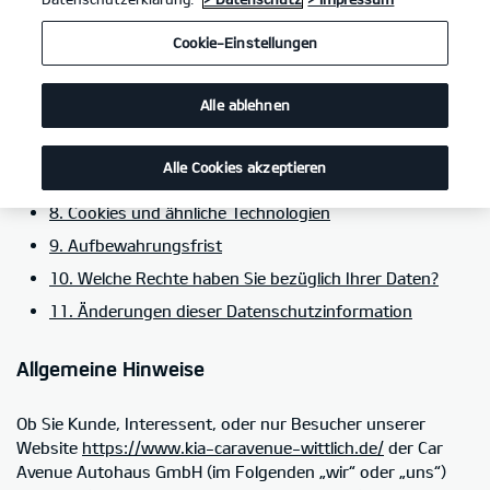
5. Kategorien von Empfängern personenbezogener
Cookie-Einstellungen
Daten
6. Einsatz von Social-Media-Plug-ins im Rahmen von
Alle ablehnen
Social Media
7. Einbindung von Diensten und Inhalten weiterer
Alle Cookies akzeptieren
Dritter
8. Cookies und ähnliche Technologien
9. Aufbewahrungsfrist
10. Welche Rechte haben Sie bezüglich Ihrer Daten?
11. Änderungen dieser Datenschutzinformation
Allgemeine Hinweise
Ob Sie Kunde, Interessent, oder nur Besucher unserer
Website
https://www.kia-caravenue-wittlich.de/
der Car
Avenue Autohaus GmbH (im Folgenden „wir“ oder „uns“)